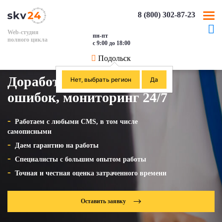
8 (800) 302-87-23
Web-студия
пн-пт
полного цикла
с 9:00 до 18:00
Подольск
Доработка, исправление
Нет, выбрать регион
Да
ошибок, мониторинг 24/7
Работаем с любыми CMS, в том числе
самописными
Даем гарантию на работы
Специалисты с большим опытом работы
Точная и честная оценка затраченного времени
Оставить заявку