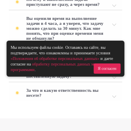
приступают не сразу, а через время?
Вы оценили время на выполнение
задачи в 4 часа, а я уверен, что задачу
можно сделать за 30 минут. Как мне
понять, что при оценке времени меня
не обманули?
Мы используем файлы cookie. Оставаясь на сайте, вы
Почему со мной общается менеджер, а
подтверждаете, что ознакомлены и принимаете условия
не программист?
«Положения об обработке персональных данных»
и даете
согласие на
обработку персональных данных метрическими
Я согласен
программами
.
Вы быстро реагируете на
поставленную задачу?
За что и какую ответственность вы
несете?